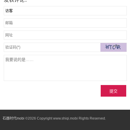
发表评论：
石器时代mobi
©
2026 Copyright www.shiqi.mobi Rights Reserved.