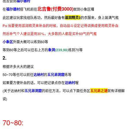
出去会到
福尔德村
北吉鲁(付费3000)
在
福尔德村
搭飞机前往
就到小象区囉
此区建议玩家找组队练功，然后最好备有
滋润精灵3
的衣服来，身上装满气瓶
P.s:当要使用滋润精灵来补血的时候，自动战斗设定记得调换成使用精灵补血
然后补气个人建议是用30%，大多数的人都是买补60气的气瓶
小象区
外面大概可以练到60等
等到60等之后可以往右上方的
象洞
(239,98)
练到70等
2.
根据许多大大的建议
50~70等也可以前往
达纳村
的
五兄弟洞窟
练等
如果要方便补血的话，可以把记录点存在
达纳村
喔
(关于达纳村和
五兄弟洞窟
的前往方法，可以点下面任务区
五兄弟之谜
就有详细解
说)
70~80: