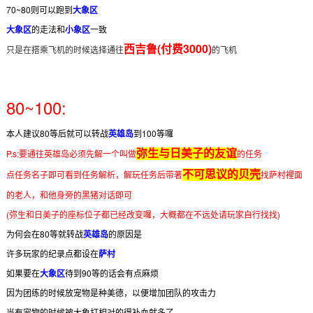
70~80则可以跑到
大象区
大象区
的走法和
小象区
一致
西吉鲁(付费3000)
只是在搭乘飞机的时候选择通往
的飞机
80~100:
本人建议80等后就可以转战
英雄岛
到100等囉
弥生与日美子的友谊
P.s:要通往英雄岛必须先解一个叫做
的任务
不可思议的贝壳
点任务名子即可看到任务解析，解玩任务后带著
找萨村裡面
的老人，和他身旁的黑猪对话即可
(弥生和日美子的座标位子都已经改变囉，大概都在不远处请玩家自行找找)
为何会在80等就转战
英雄岛
的原因是
许多玩家的纪录点都设在
萨村
如果要在
大象区
待到90等的话会有点麻烦
因为团练的时候放宠物是种美德，以便增加团队的攻击力
当有宠物的时候被大象打相对的得补血就多了