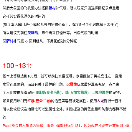
然后大象区的飞机没办法搭回
福村
补气瓶，所以玩家只能选择回纪录点重走
这样其实得花满久的时间的
(就连本人90几等带著80几等的宠物带新手，撑个5~6个小时就撑不太住了)
所以建议先前往
英雄岛
，靠合击来打怪升等，当没气瓶的时候
回
萨村
补气瓶 -> 回到组队，不用花超过3分钟呢
100~131:
基本上等级达到100后，就可以前往水雷区囉，水雷区位于英雄岛往左一直走
水雷还蛮硬的，而且有关于属性的问题，
火属性
玩家最好准备充足一点再来
个人比较推荐战宠使用
绿暴(奥卡洛斯)
、
绿飞(加宝格恩)
.......等
地属性
的宠物，
如果使用热门宠
红暴(巴朵兰恩)
的话还蛮容易被吃属性，使用
人龙
则得一直补
所以比较建议选地属性可以剋属性之外，刚刚提及的两隻血量和防御力都算不错
的
P.s:可能会有人想说为等级上限是140却只练到131，因为现在还没有开放练到140