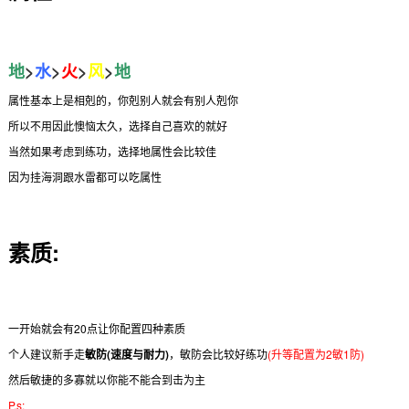
地
>
水
>
火
>
风
>
地
属性基本上是相剋的，你剋别人就会有别人剋你
所以不用因此懊恼太久，选择自己喜欢的就好
当然如果考虑到练功，选择地属性会比较佳
因为挂海洞跟水雷都可以吃属性
素质:
一开始就会有20点让你配置四种素质
个人建议新手走
敏防(速度与耐力)
，敏防会比较好练功
(升等配置为2敏1防)
然后敏捷的多寡就以你能不能合到击为主
P.s: