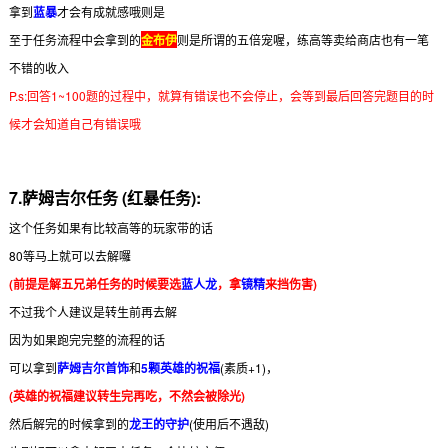
拿到
蓝暴
才会有成就感哦则是
至于任务流程中会拿到的
金布伊
则是所谓的五倍宠喔，练高等卖给商店也有一笔
不错的收入
P.s:回答1~100题的过程中，就算有错误也不会停止，会等到最后回答完题目的时
候才会知道自己有错误哦
7.
萨姆吉尔任务 (红暴任务):
这个任务如果有比较高等的玩家带的话
80等马上就可以去解囉
(前提是解五兄弟任务的时候要选
蓝人龙
，拿
镜精
来挡伤害)
不过我个人建议是转生前再去解
因为如果跑完完整的流程的话
可以拿到
萨姆吉尔首饰
和
5颗英雄的祝福
(素质+1)，
(英雄的祝福建议转生完再吃，不然会被除光)
然后解完的时候拿到的
龙王的守护
(使用后不遇敌)