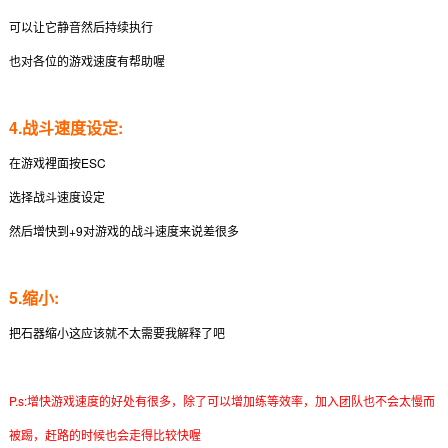
可以让它静音然后持续执行
也对各位的游戏速度有帮助喔
4.战斗速度设定:
在游戏裡面按ESC
选择战斗速度设定
然后增快到+9对游戏的战斗速度来说差很多
5.缩小:
把石器缩小这应该就不太需要我解释了吧
P.s:增快游戏速度的好处有很多，除了可以增加练等效率，加入团队也不会太慢而
被踢，赶路的时候也会走得比较快喔