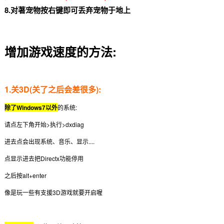
8.对著宠物按右键即可丢弃宠物于地上
增加游戏速度的方法:
1.关3D(关了之后会差很多):
除了Windows7以外
的系统:
请点左下角开始>执行>dxdiag
进去点会出现
系统、音乐、显示....
点显示进去把Directx功能停用
之后按alt+enter
像是玩一些有支援3D游戏就要开启喔