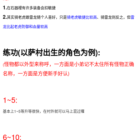
1.
在石器裡有许多装备会扣敏捷
2.
其实骑老虎跟雷龙随个人喜好，只是
骑老虎敏捷比较高
、骑雷龙则反之，但
雷
龙比起老虎防御和血量较高
练功(以萨村出生的角色为例):
怪物都以外型来称呼，一方面是小弟记不太住所有怪物正确
(
名称，一方面是方便新手好认)
1~5:
基本上1~5等升等很快，在村外就可以马上混过囉
6~10: