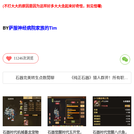
(不打大大的原因是因为这样好多大大念起来好奇怪，别见怪囉)
BY
萨服神经病院家族的Tim
11246
次浏览
石器完美转生点数閒聊
《纯正石器》猎人群斧！所有职业都有加强！经典7.0职业玩法
石器时代机械暴龙宠物
石器觉醒时代五开党，
石器时代觉醒八爪鱼，