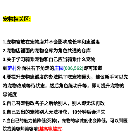
宠物相关区:
1.宠物寄放在宠物店并不会影响成长率和忠诚度
2.宠物店裡面的宠物仓库为角色共通的仓库
3.关于学习骑乘宠物和自己应当骑乘什么宠物
到
萨村
外面往右下角走的
庄园
(606,562)
即可知道
4.要提升宠物忠诚度的办法除了吃宠物罐头，建议新手可以先
将宠物改成等待状态，然后角色练功升等，即可提升宠物的
忠诚度
5.自己替宠物改名子之后给别人，别人即无法再改
6.自己丢出的宠物别人无法拾获，10分钟后会消失
7.当自己的魅力值降低(死掉)，宠物的忠诚度也会降低，可以到医
院找美容师美容唷
(越高等越贵)