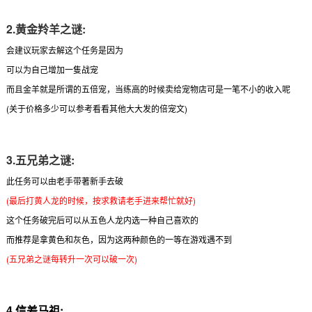
2.
黄金羚羊之谜
:
会建议玩家去解这个任务是因为
可以为自己增加一隻战宠
而且金羊就是所谓的五倍宠，当练高的时候卖给宠物店可是一笔不小的收入呢
(关于价格多少可以参考看看其他大大发的倍宠文)
3.五兄弟之谜:
此任务可以由老手带著新手去破
(最后打黄人龙的时候，按求救请老手进来帮忙就好)
这个任务破完后可以从五色人龙内选一种自己喜欢的
而推荐是拿黄色和灰色，因为这两种颜色的一等在游戏遇不到
(五兄弟之谜每转升一次可以破一次)
4.信差马祖: