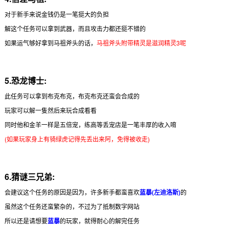
对于新手来说金钱仍是一笔挺大的负担
解这个任务可以拿到武器，而且攻击力都还挺不错的
如果运气够好拿到马祖斧头的话，
马祖斧头附带精灵是滋润精灵3呢
5.恐龙博士:
此任务可以拿到布克布克，布克布克还蛮会合成的
玩家可以解一隻然后来玩合成看看
同时他和金羊一样是五倍宠，练高等丢宠店是一笔丰厚的收入唷
(如果玩家身上有骑绿虎记得先丢出来阿，免得被收走)
6.猜谜三兄弟:
会建议这个任务的原因是因为，许多新手都蛮喜欢
蓝暴(左迪洛斯)
的
虽然这个任务还蛮繁杂的，不过为了抵制数字网站
所以还是请想要
蓝暴
的玩家，就得耐心的解完任务