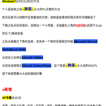
Windows7
(64位元)关3D方法:
~神来~
个人是採用之前
大大所Po文教的方法
各位玩家可以到精华区观看他的文章，我就直接拿他的程式来作详细解说了
upzip
下载之后点后安装后，会跑出一个小视窗，点选最右上角的
(还是什么zip
的忘了)继续安装
之后点画面左下角的选单，会有多一个新的安装程式叫做
Microsoft DirectX
SDK(March 2008)
点进去之后再选
DirectX Utilities
~神来~
点进去选择程式
DirectX Control Panel
，这个就是
大大说的DXCPL
接下来就照著大大说的做就好囉
※新增
XP专属
关3D法:
桌面->滑鼠点右键->内容->设定值->进阶->疑难排解->硬体加速那边(应该有六格)