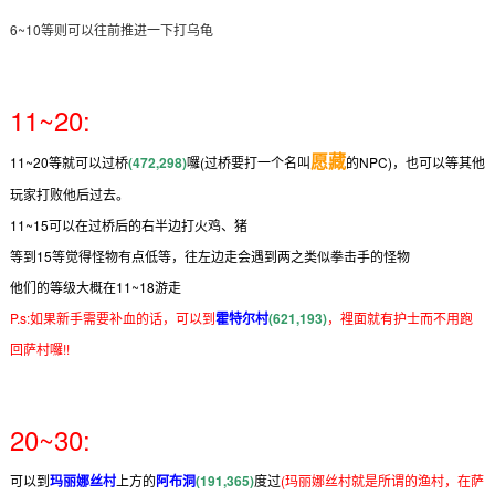
6~10等则可以往前推进一下打乌龟
11~20:
愿藏
11~20等就可以过桥
(472,298)
囉(过桥要打一个名叫
的NPC)，也可以等其他
玩家打败他后过去。
11~15可以在过桥后的右半边打火鸡、猪
等到15等觉得怪物有点低等，往左边走会遇到两之类似拳击手的怪物
他们的等级大概在11~18游走
P.s:如果新手需要补血的话，可以到
霍特尔村
(621,193)
，裡面就有护士而不用跑
回萨村囉!!
20~30:
可以到
玛丽娜丝村
上方的
阿布洞
(191,365)
度过
(玛丽娜丝村就是所谓的渔村，在萨