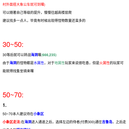
村外面搭大象公车就可到囉)
可以随著自己等级的提升，慢慢往越高楼层爬
建议找多一点人，毕竟有时候出现得怪物数量还蛮多的
30~50:
30等后就可以转战
海洞
囉
(
666,235)
由于
海洞
的怪物都是
水属性
，对于
地属性
玩家来说很吃香，但是
火属性
的玩家可
能就得找隻坐骑来囉
50~70:
1.
50~70本人建议待在
小象区
小象区走法:
在
海洞
进入通道之后，选择左边的侍者(付费300)通往
吉鲁岛
，之后走