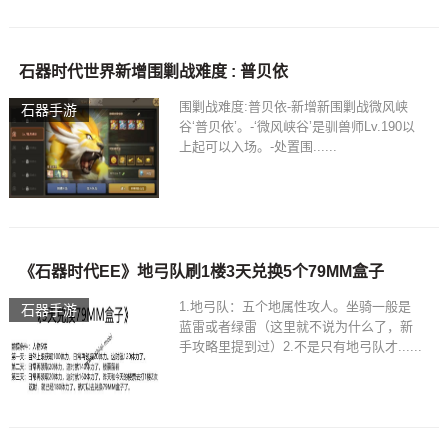
石器时代世界新增围剿战难度 : 普贝依
围剿战难度:普贝依-新增新围剿战微风峡
石器手游
谷‘普贝依’。-‘微风峡谷’是驯兽师Lv.190以
上起可以入场。-处置围......
《石器时代EE》地弓队刷1楼3天兑换5个79MM盒子
1.地弓队：五个地属性攻人。坐骑一般是
石器手游
蓝雷或者绿雷（这里就不说为什么了，新
手攻略里提到过）2.不是只有地弓队才......