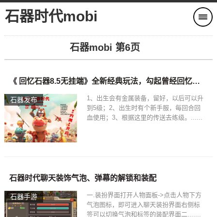
石器时代mobi
石器mobi 第6页
《 回忆石器8.5无挂端》全新经典玩法，勾起曾经回忆。港服移植，回忆石器的各种任务，获得各种惊喜奖励
1、出生会有金属装备，留好，以后可以升
石器发布
到5级；2、出生时有个新手服，每回合回
血使用；3、根据这里的传送去练级。......
石器时代聊天装饰气泡、弹幕的解锁和装配
一.装扮界面打开人物面板->点击人物下方
石器手游
气泡图标，即可进入聊天装扮界面右侧标
签可以切换气泡和标签的装配界面二.......