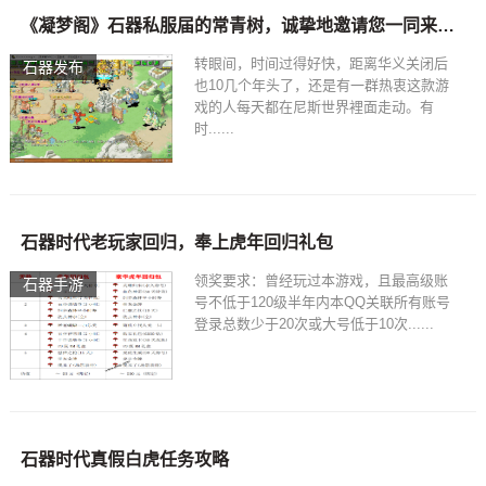
《凝梦阁》石器私服届的常青树，诚挚地邀请您一同来过年
转眼间，时间过得好快，距离华义关闭后
石器发布
也10几个年头了，还是有一群热衷这款游
戏的人每天都在尼斯世界裡面走动。有
时......
石器时代老玩家回归，奉上虎年回归礼包
领奖要求：曾经玩过本游戏，且最高级账
石器手游
号不低于120级半年内本QQ关联所有账号
登录总数少于20次或大号低于10次......
石器时代真假白虎任务攻略