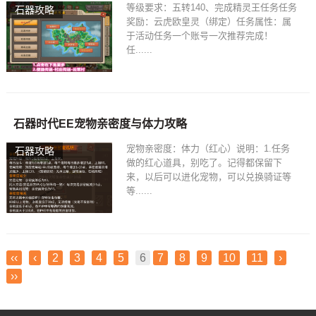
等级要求：五转140、完成精灵王任务任务
石器攻略
奖励：云虎欧皇灵（绑定）任务属性：属
于活动任务一个账号一次推荐完成！
任......
石器时代EE宠物亲密度与体力攻略
宠物亲密度：体力（红心）说明：1.任务
石器攻略
做的红心道具，别吃了。记得都保留下
来，以后可以进化宠物，可以兑换骑证等
等......
‹‹
‹
2
3
4
5
6
7
8
9
10
11
›
››