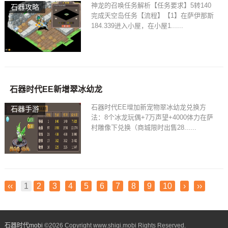
神龙的召唤任务解析【任务要求】5转140
石器攻略
完成天空岛任务【流程】【1】在萨伊那斯
184.339进入小屋，在小屋1......
石器时代EE新增翠冰幼龙
石器时代EE增加新宠物翠冰幼龙兑换方
石器手游
法：8个冰龙玩偶+7万声望+4000体力在萨
村雕像下兑换（商城限时出售28......
‹‹
1
2
3
4
5
6
7
8
9
10
›
››
石器时代mobi
©
2026 Copyright www.shiqi.mobi Rights Reserved.