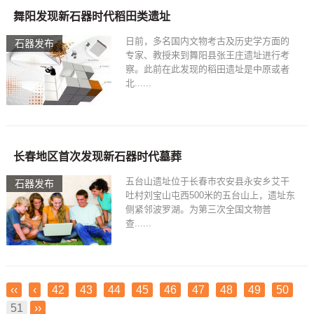
舞阳发现新石器时代稻田类遗址
日前，多名国内文物考古及历史学方面的
石器发布
专家、教授来到舞阳县张王庄遗址进行考
察。此前在此发现的稻田遗址是中原或者
北......
长春地区首次发现新石器时代墓葬
五台山遗址位于长春市农安县永安乡艾干
石器发布
吐村刘宝山屯西500米的五台山上，遗址东
侧紧邻波罗湖。为第三次全国文物普
查......
‹‹
‹
42
43
44
45
46
47
48
49
50
51
››