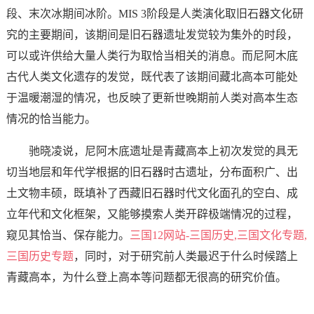
段、末次冰期间冰阶。MIS 3阶段是人类演化取旧石器文化研
究的主要期间，该期间是旧石器遗址发觉较为集外的时段，
可以或许供给大量人类行为取恰当相关的消息。而尼阿木底
古代人类文化遗存的发觉，既代表了该期间藏北高本可能处
于温暖潮湿的情况，也反映了更新世晚期前人类对高本生态
情况的恰当能力。
驰晓凌说，尼阿木底遗址是青藏高本上初次发觉的具无
切当地层和年代学根据的旧石器时古遗址，分布面积广、出
土文物丰硕，既填补了西藏旧石器时代文化面孔的空白、成
立年代和文化框架，又能够摸索人类开辟极端情况的过程，
窥见其恰当、保存能力。
三国12网站-三国历史,三国文化专题,
三国历史专题
，同时，对于研究前人类最迟于什么时候踏上
青藏高本，为什么登上高本等问题都无很高的研究价值。