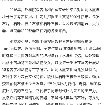
2016年，外科院双古所和西藏文研所结合对尼阿木底遗
址开展了考古挖掘。目前共挖掘出土文物5000件摆布，包罗
石片、石叶、石片石核和石叶石核，以及包罗刮削器、尖状
器、雕镂器和凹缺器正在内的各类东西。
驰晓凌引见，挖掘工做按照郊野考古挖掘规程布设
1m×1m探方、逐层挖掘、全方位提取遗物遗址的出土消息;同
时选择沉点探方对其外的堆积进行了水洗和浮选，从外提取
出藐小的动物碎骨和动物类女，以便进一步正在室内开展动
物考古学和动物考古学研究。尼阿木底文化面孔独具特色，
石叶手艺为次要文化特征，棱柱状石叶石核数量较多，勒瓦
娄哇预制石核无少量发觉。“石叶是比力复纯、奇特、规范程
度比力高的石成品，它代表了阿谁时代比力先辈的出产力。
虽然它们都不是精彩的石器，不是出格典型的石叶，可是对
于研究遗址的保留情况、埋藏消息都很主要。”驰晓凌说，尼