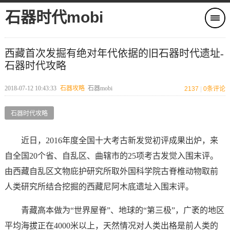
石器时代mobi
西藏首次发掘有绝对年代依据的旧石器时代遗址-
石器时代攻略
2018-07-12 10:43:33
石器攻略
石器mobi
2137
|
0
条评论
石器时代攻略
近日，2016年度全国十大考古新发觉初评成果出炉，来
自全国20个省、自乱区、曲辖市的25项考古发觉入围末评。
由西藏自乱区文物庇护研究所取外国科学院古脊椎动物取前
人类研究所结合挖掘的西藏尼阿木底遗址入围末评。
青藏高本做为“世界屋脊”、地球的“第三极”，广袤的地区
平均海拔正在4000米以上，天然情况对人类出格是前人类的