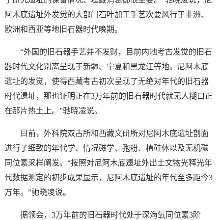
阿木底遗址外发觉的大部门石叶加工手艺次要风行于非洲、
欧洲和西亚等地旧石器时代晚期。
“外国的旧石器手艺并不发财，目前内地考古发觉的旧石
器时代文化别离呈现于新疆、宁夏和黑龙江等地。尼阿木底
遗址的发觉，使得西藏考古初次呈现了无绝对年代的旧石器
时代遗址，那也证明正在3万年前的旧石器时代就无人糊口正
在那片热土上。”驰晓凌说。
目前，外科院双古所和西藏文研所对尼阿木底遗址剖面
进行了细致的年代学、情况磁学、孢粉、植硅体以及无机碳
同位素采样阐发。“按照对尼阿木底遗址外出土文物光释光年
代数据测定的初步成果显示，尼阿木底遗址的年代至多距今3
万年。”驰晓凌说。
据领会，3万年前的旧石器时代处于深海氧同位素3阶