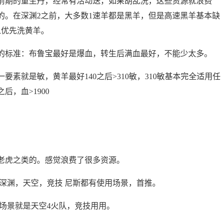
前期的重生丹，经常有活动送，如果胡乱洗，这些资源就浪费
的。在深渊2之前，大多数1速羊都是黑羊，但是高速黑羊基本缺
以优先洗黄羊。
的标准：布鲁宝最好是爆血，转生后满血最好，不能少太多。
素就是敏，黄羊最好140之后>310敏，310敏基本完全适用任
后，血>1900
老虎之类的。感觉浪费了很多资源。
深渊，天空，竞技 尼斯都有使用场景，首推。
用场景就是天空4火队，竞技用用。