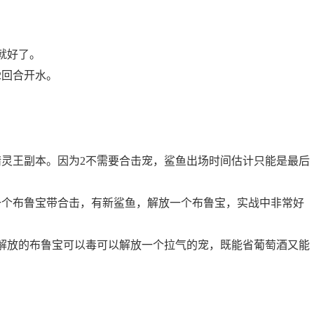
就好了。
2回合开水。
精灵王副本。因为2不需要合击宠，鲨鱼出场时间估计只能是最后
一个布鲁宝带合击，有新鲨鱼，解放一个布鲁宝，实战中非常好
解放的布鲁宝可以毒可以解放一个拉气的宠，既能省葡萄酒又能