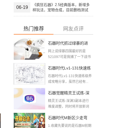
《疯狂石器》2.5经典版本，新增多
06-19
样玩法，宠物合成，目前删档测试
中，欢迎大家加入。
热门推荐
网友点评
石器时代抓过绿暴的进
网上说绿暴四围最好的是
来下2018-08-09
521097可是我捕了一下战书
四围最好的5...
石器时代Lv1-131快速练
石器时代Lv1-131快速练级养
级养成攻略
成攻略分享，虽然已经有...
石器觉醒精灵王试炼-深
精灵王试炼-深渊3副本进行
渊三层难度调整公告
难度调整，同时将开放新词
条【鸡召唤】【暴躁...
石器时代M新区少走弯
1.收藏先要说的是石器M前期
路，给玩石器新区的新