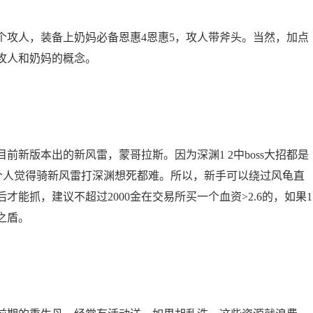
个攻人，装备上奶妈必备恩惠4恩惠5，攻人带斧头。当然，加点
攻人和奶妈的概念。
新版本出的新风雷，蒙哥拉斯。因为深渊1 2中boss大招都是
，个人觉得骑新风雷打深渊想死都难。所以，新手可以绕过风龟直
才能抓，建议不超过2000金在交易所买一个血资>2.6的，如果1
之盾。