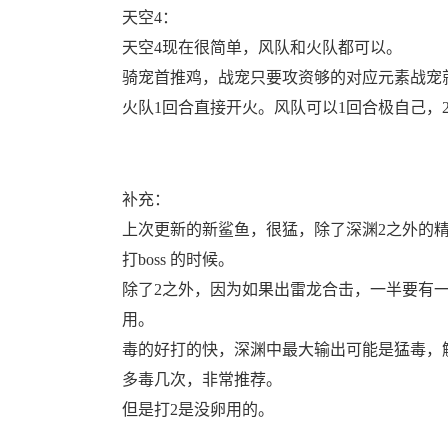
天空4：
天空4现在很简单，风队和火队都可以。
骑宠首推鸡，战宠只要攻资够的对应元素战宠
火队1回合直接开火。风队可以1回合极自己，
补充：
上次更新的新鲨鱼，很猛，除了深渊2之外的
打boss 的时候。
除了2之外，因为如果出雷龙合击，一半要有
用。
毒的好打的快，深渊中最大输出可能是猛毒，
多毒几次，非常推荐。
但是打2是没卵用的。