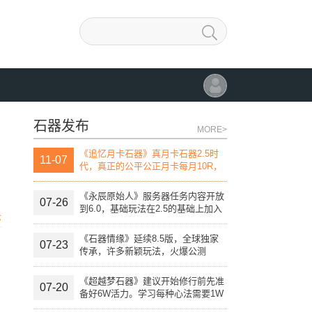
石器发布
MORE>
《追忆月卡石器》真月卡石器2.5时
11-07
代，真正的公平公正月卡每月10R，
团战线上活动，线下活动，自助开发
宠物进化变异系统。
《永辰原始人》服务器任务内容开放
07-26
到6.0，基础玩法在2.5的基础上加入
论
特殊技能。
《石器情缘》延续8.5版，全球独家
07-23
传承，许多新颖玩法，火爆公测
《超越梦石器》建议开始修行前先准
07-20
备好6W活力。学习每种心法需要1W
活力点