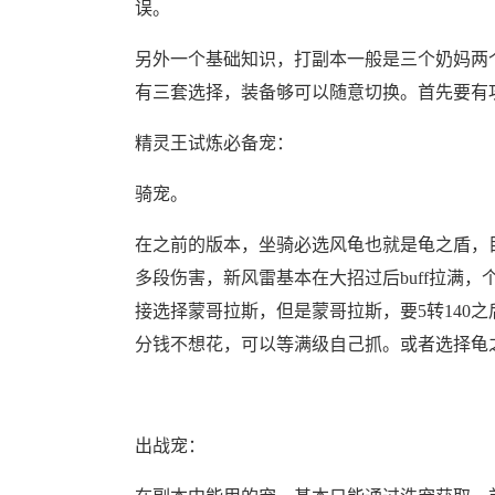
误。
另外一个基础知识，打副本一般是三个奶妈两
有三套选择，装备够可以随意切换。首先要有
精灵王试炼必备宠：
骑宠。
在之前的版本，坐骑必选风龟也就是龟之盾，目前
多段伤害，新风雷基本在大招过后buff拉满
接选择蒙哥拉斯，但是蒙哥拉斯，要5转140之后
分钱不想花，可以等满级自己抓。或者选择龟
出战宠：