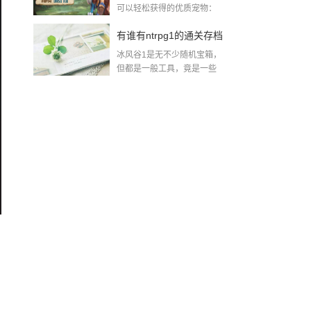
可以轻松获得的优质宠物：
威斯（30个魂石...
手攻略
有谁有ntrpg1的通关存档
冰风谷1是无不少随机宝箱，
攻略也行2018-08-10
但都是一般工具，竟是一些
+10%抗性的...