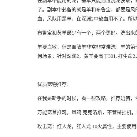
在副本中能用的宠，基本只能通过洗宠获取，
了。副本中必备的就是羊和布鲁宝，都要是风
血，风队用黑羊，在深渊2中缺血用不了。所
布鲁宝和黄羊最少有一个，两个更好。洗出来
羊要血敏，但是血敏羊非常非常难洗，羊的第一要
何场景，针对深渊2，黄羊要高于301. 打生命2之
优质宠物推荐：
在我是新手的时候，看一些攻略，推荐奶猪，
万能宠首推鸡，风鸡 克克洛斯，不管是挂机，
攻击宠：红人龙，红人龙 10火属性，主要使