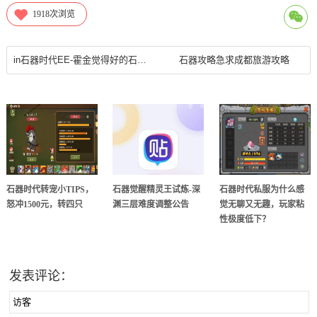
1918
次浏览
in石器时代EE-霍金觉得好的石器手游石器任务75花样年华VS？7石器时代，
石器攻略急求成都旅游攻略
石器时代转宠小TIPS，
石器觉醒精灵王试炼-深
石器时代私服为什么感
怒冲1500元，转四只
渊三层难度调整公告
觉无聊又无趣，玩家粘
性极度低下？
发表评论：