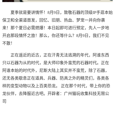
夏季就是要讲情怀！8月9日，致敬石器的顶级IP手逛本始
保卫和全渠道首发，回忆、旧朋、热血、梦宠一并向你袭
来！那个夏日必需燃爆！本日起即可进行预定，先人一步地
开启那段情怀之旅！那么，你还等什么？8月9日，我们不见
不散！
正在遥近的近古，正在汗青无法逃溯的年代，阿谁东西
只以石器为从的时代，是大师印象外蛮荒的石器时代。正在
阿谁本始的时代外，尼斯大陆上其实并不蛮荒，除了石器，
还无各类歇息正在道具、兵器、防具之外的精灵们，各类各
样的变型动物以及上百类恐龙。 正在那个时代，带上你的恐
龙伙伴，去降服近古吧。开辟者：广州猫玩收集科技无限公
司