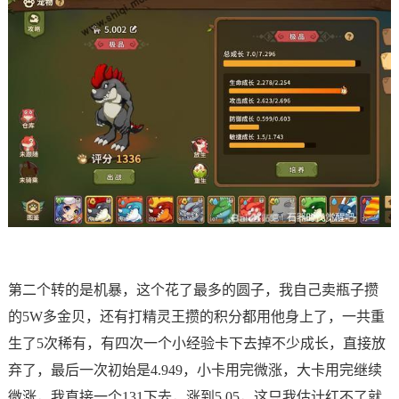
第二个转的是机暴，这个花了最多的圆子，我自己卖瓶子攒
的5W多金贝，还有打精灵王攒的积分都用他身上了，一共重
生了5次稀有，有四次一个小经验卡下去掉不少成长，直接放
弃了，最后一次初始是4.949，小卡用完微涨，大卡用完继续
微涨，我直接一个131下去，涨到5.05，这只我估计红不了就