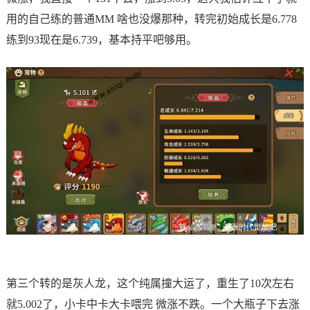
用的自己练的普通MM 啥也没爆那种，转完初始成长是6.778
练到93现在是6.739，基本持平吧够用。
第三个转的是灰人龙，这个纯属撞大运了，重生了10次左右
就5.002了，小卡中卡大卡喂完 微涨不跌。一个大瓶子下去涨