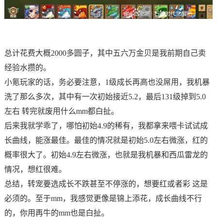
总计花费大概2000多圆子，其中五六万金贝是我前期自己卖
经验水攒的。
小氪玩家的话，务必要注意，1级成长再高也没屌用，我机暴
洗了那么多次，其中有一次初始接近5.2，最后131级掉到5.0
左右 转完就废用什么mm都白扯。
后来我就学乖了，哪怕初始4.9的稀有，我都拿来喂卡试试成
长曲线，能涨最佳。最佳的情况就是初始5.0左右微涨，红的
概率很大了。初始4.9左右微涨，也就是我机暴和西瓜雷龙的
情况，想红很难。
总结，转宠要选成长不跌甚至不停涨的，想要红或者彩 这是
必须的。至于mm，我感觉更像是锦上添花，成长曲线不行
的，你用再牛的mm也是白扯。