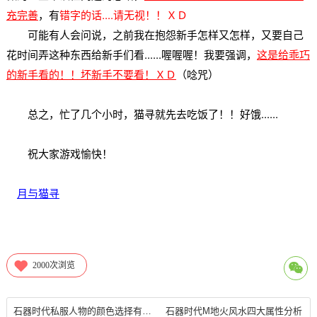
充完善
，有
错字的话....请无视！！ＸＤ
可能有人会问说，之前我在抱怨新手怎样又怎样，又要自己
花时间弄这种东西给新手们看......喔喔喔！我要强调，
这是给乖巧
的新手看的！！坏新手不要看！ＸＤ
（唸咒）
总之，忙了几个小时，猫寻就先去吃饭了！！好饿......
祝大家游戏愉快！
月与猫寻
2000
次浏览
石器时代私服人物的颜色选择有差别吗？
石器时代M地火风水四大属性分析