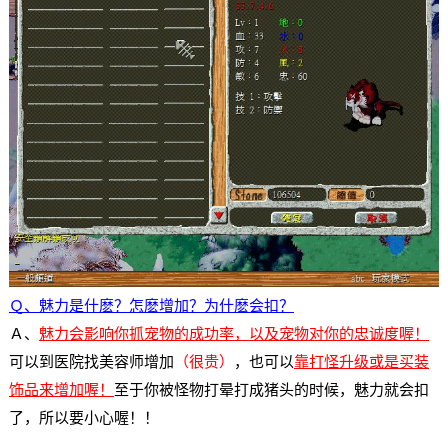
Ｑ、魅力是什麽？怎麽增加？为什麽会扣？
Ａ、
魅力会影响你抓宠物的成功率，以及宠物对你的忠诚度喔！
可以到医院找美容师增加
（很贵）
，也可以
靠打怪升级或是买装
饰品来增加喔！
至于你被怪物打晕打成猪头的时候，魅力就会扣
了，所以要小心喔！！