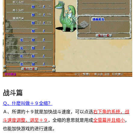
战斗篇
Ｑ、什麽叫做＋９全缩？
Ａ、所谓的＋９就是加快战斗速度，可以点选
右下角的
系统，战
斗速度调整，调至＋９
，全缩的意思就是用成
全萤幕并且缩小
，
也能加快游戏的进行速度。