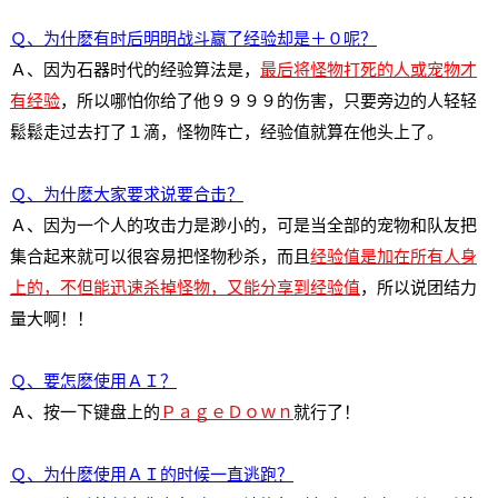
Ｑ、为什麽有时后明明战斗赢了经验却是＋０呢？
Ａ、因为石器时代的经验算法是，
最后将怪物打死的人或宠物才
有经验
，所以哪怕你给了他９９９９的伤害，只要旁边的人轻轻
鬆鬆走过去打了１滴，怪物阵亡，经验值就算在他头上了。
Ｑ、为什麽大家要求说要合击？
Ａ、因为一个人的攻击力是渺小的，可是当全部的宠物和队友把
集合起来就可以很容易把怪物秒杀，而且
经验值是加在所有人身
上的，不但能迅速杀掉怪物，又能分享到经验值
，所以说团结力
量大啊！！
Ｑ、要怎麽使用ＡＩ？
Ａ、按一下键盘上的
ＰａｇｅＤｏｗｎ
就行了！
Ｑ、为什麽使用ＡＩ的时候一直逃跑？