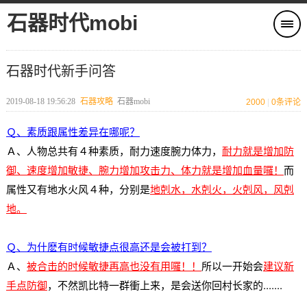
石器时代mobi
石器时代新手问答
2019-08-18 19:56:28
石器攻略
石器mobi
2000
|
0
条评论
Ｑ、素质跟属性差异在哪呢？
Ａ、人物总共有４种素质，耐力速度腕力体力，
耐力就是增加防
御、速度增加敏捷、腕力增加攻击力、体力就是增加血量囉！
而
属性又有地水火风４种，分别是
地剋水，水剋火，火剋风，风剋
地。
Ｑ、为什麽有时候敏捷点很高还是会被打到？
Ａ、
被合击的时候敏捷再高也没有用囉！！
所以一开始会
建议新
手点防御
，不然凯比特一群衝上来，是会送你回村长家的.......