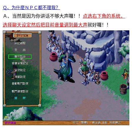
Ｑ、为什麽ＮＰＣ都不理我？
Ａ、当然是因为你讲话不够大声囉！！
点选右下角的系统，
选择聊天设定然后把目前音量调到最大声
就好囉！！