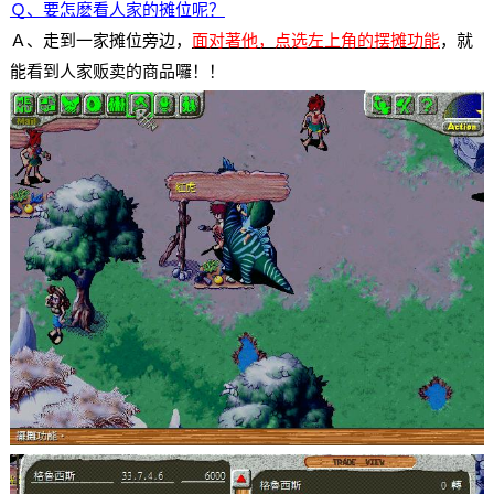
Ｑ、要怎麽看人家的摊位呢？
Ａ、走到一家摊位旁边，
面对著他
，
点选左上角的摆摊功能
，就
能看到人家贩卖的商品囉！！