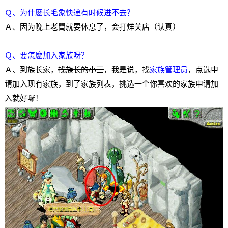
Ｑ、为什麽长毛象快递有时候进不去？
Ａ、因为晚上老闆就要休息了，会打烊关店（认真）
Ｑ、要怎麽加入家族呀？
Ａ、到族长家，
找族长的小三
，我是说，找
家族管理员
，点选申
请加入现有家族，到了家族列表，挑选一个你喜欢的家族申请加
入就好囉！