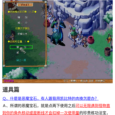
道具篇
Ｑ、什麽是恶魔宝石，有人跟我用凯比特的肉换怎麽办？
Ａ、所谓的恶魔宝石，就是点两下使用之后
可以无限遇到怪物直
到你的角色移动或是断线才会扣掉一次使用量
的珍贵练功法宝，