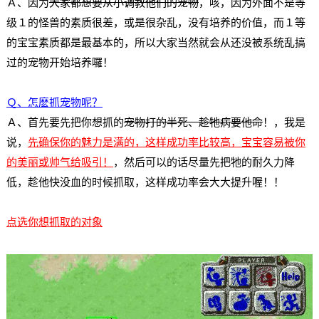
Ａ、因为
大家都想要从小调教他们的宠物
，咳，因为外面不是等
级１的怪兽的素质很差，或是很杂乱，没有培养的价值，而１等
的宝宝素质都是最基本的，所以大家当然就会从还没被系统乱搞
过的宠物开始培养囉！
Ｑ、怎麽抓宠物呢？
Ａ、首先要先把你想抓的
宠物打的半死、趁牠病要他命
！，我是
说，
先确保你的魅力是满的，这样成功率比较高，宝宝容易被你
的美丽或帅气给吸引！
，然后可以的话尽量先把牠的耐久力降
低，趁他快没血的时候抓取，这样成功率会大大提升喔！！
点选你想抓取的对象