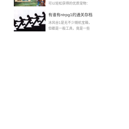
可以轻松获得的优质宠物：
威斯（30个魂石...
手攻略
有谁有ntrpg1的通关存档
冰风谷1是无不少随机宝箱，
攻略也行2018-08-10
但都是一般工具，竟是一些
+10%抗性的...