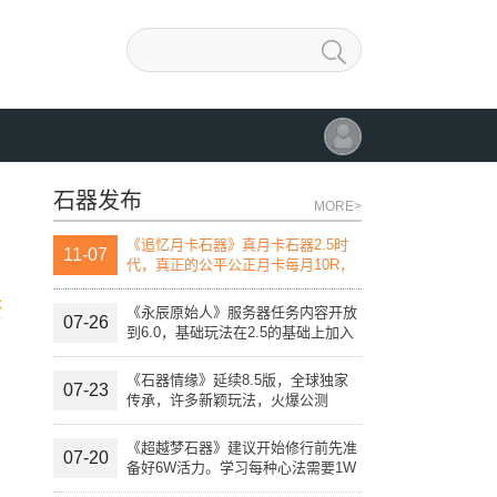
石器发布
MORE>
《追忆月卡石器》真月卡石器2.5时
11-07
代，真正的公平公正月卡每月10R，
团战线上活动，线下活动，自助开发
论
宠物进化变异系统。
《永辰原始人》服务器任务内容开放
07-26
到6.0，基础玩法在2.5的基础上加入
特殊技能。
《石器情缘》延续8.5版，全球独家
07-23
传承，许多新颖玩法，火爆公测
《超越梦石器》建议开始修行前先准
07-20
备好6W活力。学习每种心法需要1W
活力点