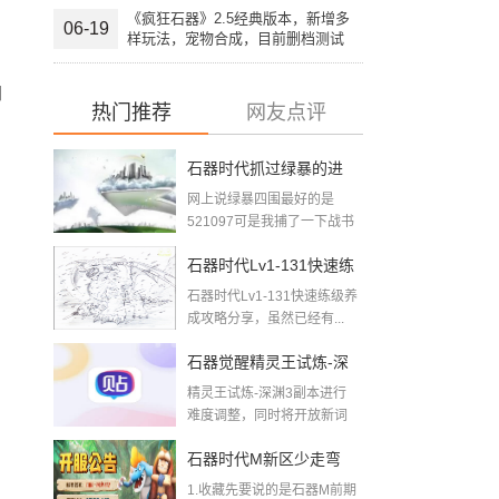
《疯狂石器》2.5经典版本，新增多
06-19
样玩法，宠物合成，目前删档测试
中，欢迎大家加入。
加
热门推荐
网友点评
石器时代抓过绿暴的进
网上说绿暴四围最好的是
来下2018-08-09
521097可是我捕了一下战书
四围最好的5...
石器时代Lv1-131快速练
石器时代Lv1-131快速练级养
级养成攻略
成攻略分享，虽然已经有...
石器觉醒精灵王试炼-深
精灵王试炼-深渊3副本进行
渊三层难度调整公告
难度调整，同时将开放新词
条【鸡召唤】【暴躁...
石器时代M新区少走弯
1.收藏先要说的是石器M前期
路，给玩石器新区的新