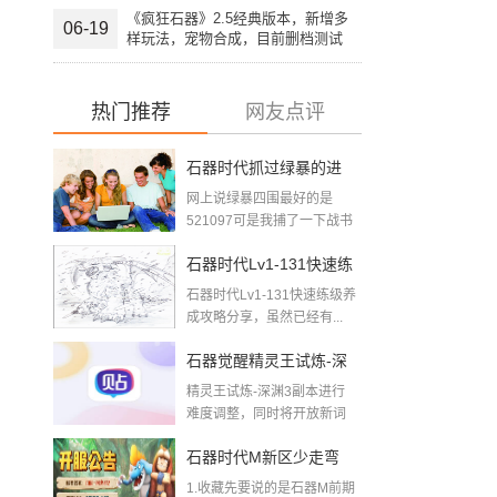
《疯狂石器》2.5经典版本，新增多
06-19
样玩法，宠物合成，目前删档测试
中，欢迎大家加入。
热门推荐
网友点评
石器时代抓过绿暴的进
网上说绿暴四围最好的是
来下2018-08-09
521097可是我捕了一下战书
四围最好的5...
石器时代Lv1-131快速练
石器时代Lv1-131快速练级养
级养成攻略
成攻略分享，虽然已经有...
石器觉醒精灵王试炼-深
精灵王试炼-深渊3副本进行
渊三层难度调整公告
难度调整，同时将开放新词
条【鸡召唤】【暴躁...
石器时代M新区少走弯
1.收藏先要说的是石器M前期
路，给玩石器新区的新