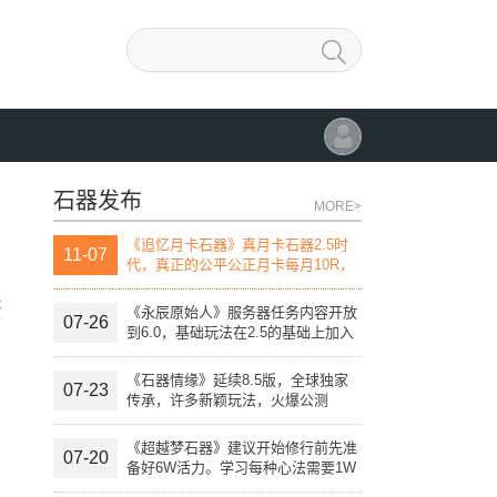
石器发布
MORE>
《追忆月卡石器》真月卡石器2.5时
11-07
代，真正的公平公正月卡每月10R，
团战线上活动，线下活动，自助开发
论
宠物进化变异系统。
《永辰原始人》服务器任务内容开放
07-26
到6.0，基础玩法在2.5的基础上加入
特殊技能。
《石器情缘》延续8.5版，全球独家
07-23
传承，许多新颖玩法，火爆公测
《超越梦石器》建议开始修行前先准
07-20
备好6W活力。学习每种心法需要1W
活力点