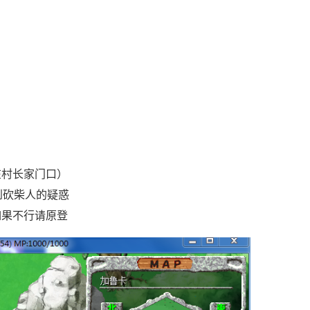
在村长家门口）
得到砍柴人的疑惑
如果不行请原登