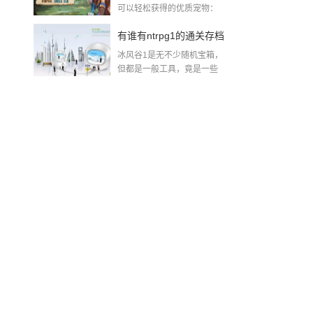
可以轻松获得的优质宠物：
威斯（30个魂石...
手攻略
有谁有ntrpg1的通关存档
冰风谷1是无不少随机宝箱，
攻略也行2018-08-10
但都是一般工具，竟是一些
+10%抗性的...