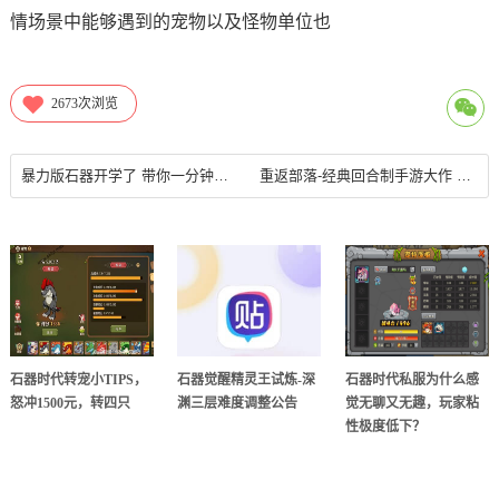
情场景中能够遇到的宠物以及怪物单位也
2673
次浏览
暴力版石器开学了 带你一分钟玩转《重返部落》 18183手机游戏第一门户
重返部落-经典回合制手游大作 新手攻略
石器时代转宠小TIPS，
石器觉醒精灵王试炼-深
石器时代私服为什么感
怒冲1500元，转四只
渊三层难度调整公告
觉无聊又无趣，玩家粘
性极度低下？