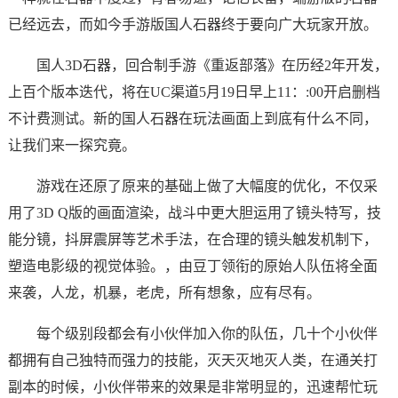
已经远去，而如今手游版国人石器终于要向广大玩家开放。
国人3D石器，回合制手游《重返部落》在历经2年开发，
上百个版本迭代，将在UC渠道5月19日早上11：:00开启删档
不计费测试。新的国人石器在玩法画面上到底有什么不同，
让我们来一探究竟。
游戏在还原了原来的基础上做了大幅度的优化，不仅采
用了3D Q版的画面渲染，战斗中更大胆运用了镜头特写，技
能分镜，抖屏震屏等艺术手法，在合理的镜头触发机制下，
塑造电影级的视觉体验。，由豆丁领衔的原始人队伍将全面
来袭，人龙，机暴，老虎，所有想象，应有尽有。
每个级别段都会有小伙伴加入你的队伍，几十个小伙伴
都拥有自己独特而强力的技能，灭天灭地灭人类，在通关打
副本的时候，小伙伴带来的效果是非常明显的，迅速帮忙玩