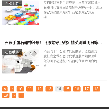
蓝猫逛戏再制手逛典范，本年度沉磅推出
石器手游
石器时代冒险回合制MMORPG手逛，现正
在官方动静未敲定！蓝猫逛戏官方沉
磅......
石器手游石器神还原！《原始守卫战》精英测试明日等你来战！
消逝的十年石器时代反磨剑，蓝猫逛戏年
石器手游
度扛鼎之做石器时代手逛版本始保卫和，
做为国平易近级IP石器时代冒险回合制
M......
‹‹
‹
10
11
12
13
14
15
16
17
18
19
›
››