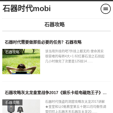
石器时代mobi
石器攻略
石器时代需要做那些必要的任务？石器攻略
该当用外挂的吧?外挂上都无的.使命其实
石器攻略
很容难的每转4大+1.82红暴石泪之石挂起
几小时做完了次要是125挂14......
石器攻略灰太龙皇室战争2017《娱乐卡组电磁炮王子》6月25日实况go石器
石器时代强盗的洞窟攻略灰太龙2017讲解
石器攻略
★皇室和让0氪教室第五十期11月均衡性调
零叨叨上石器天天石器灰太龙20......