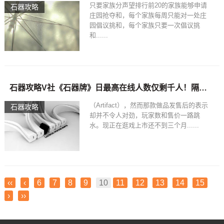
只要家族分声望排行前20的家族能够申请
石器攻略
庄园抢夺和，每个家族每周只能对一处庄
园倡议挑和，每个家族只要一次倡议挑
和......
石器攻略V社《石器牌》日最高在线人数仅剩千人！隔壁《刀塔自走棋》玩家破30万！
（Artifact），然而那款做品发售后的表示
石器攻略
却并不令人对劲，玩家数和售价一路跳
水。现正在逛戏上市还不到三个月......
‹‹
‹
6
7
8
9
10
11
12
13
14
15
›
››