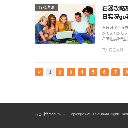
石器攻略
石器攻略灰
日实况go
石器时代强盗的
器天天石器灰太
星际让霸II博业
石器攻略
‹‹
1
2
3
4
5
6
7
8
石器时代mobi
©
2026 Copyright www.shiqi.mobi Rights Res