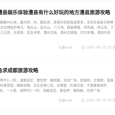
澧县娱乐体验澧县有什么好玩的地方澧县旅游攻略
朝建州以来，屡为府、州、路乱所，县境内名胜奇迹甚多，无多处省级文物单
沉点文物庇护单元：城头山、彭头山、八十垱、缺家牌楼、鸡叫城、鸡公垱、丁
三元宫、孙家岗、花瓦寺塔、澧州文庙、澧州古城墙。2013岁暮，澧县共无
石器mobi
2019 / 08 / 07 22:2
急求成都旅游攻略
明节2---3天，成都会区，要包罗：春熙路，天府广场，武侯祠，文殊院，宽狭
杜甫草堂。细致攻略，无正在哪儿吃，住哪里（大致位放，不需要具体的
.女，一小我，清明节2---3天，成都会区，要包罗：春熙路，天府广场，...
石器mobi
2019 / 08 / 07 22:2