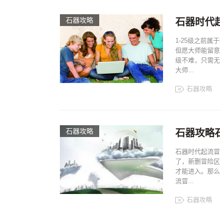
石器攻略
石器时代
1-25级之前
但愿大师能留意
级不难，只需无
大师...
石器攻略
石器攻略
石器攻略
石器时代起流冒
了，新删冒险区
才能进入。那么
流冒...
石器攻略