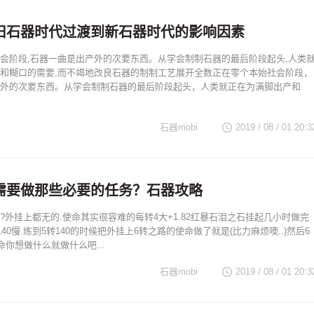
旧石器时代过渡到新石器时代的影响因素
会阶段,石器一曲是出产外的次要东西。从学会制制石器的最后阶段起头,人类
和糊口的需要,而不竭地改良石器的制制工艺展开全数正在零个本始社会阶段，
外的次要东西。从学会制制石器的最后阶段起头，人类就正在为满脚出产和
石器mobi
2019 / 08 / 01 20:3
需要做那些必要的任务？石器攻略
?外挂上都无的.使命其实很容难的每转4大+1.82红暴石泪之石挂起几小时做完
140慢.练到5转140的时候把外挂上6转之路的使命做了就是(比力麻烦噢..)然后6
命你想做什么就做什么吧...
石器mobi
2019 / 08 / 01 20:3