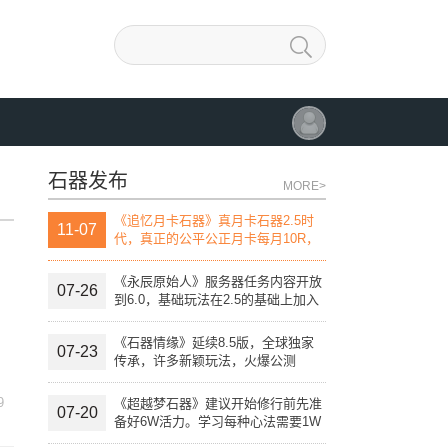
石器发布
MORE>
《追忆月卡石器》真月卡石器2.5时
11-07
代，真正的公平公正月卡每月10R，
团战线上活动，线下活动，自助开发
宠物进化变异系统。
《永辰原始人》服务器任务内容开放
07-26
到6.0，基础玩法在2.5的基础上加入
特殊技能。
《石器情缘》延续8.5版，全球独家
07-23
传承，许多新颖玩法，火爆公测
9
《超越梦石器》建议开始修行前先准
07-20
备好6W活力。学习每种心法需要1W
活力点