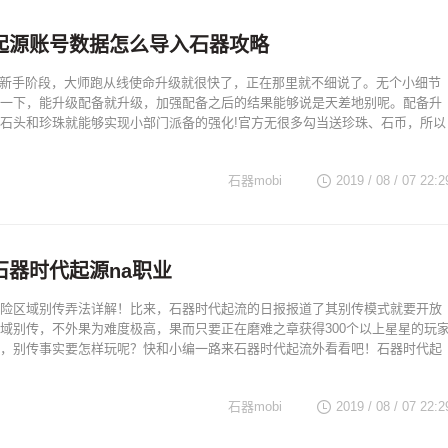
起源账号数据怎么导入石器攻略
属于新手阶段，大师跑从线使命升级就很快了，正在那里就不细说了。无个小细节
一下，能升级配备就升级，加强配备之后的结果能够说是天差地别呢。配备升
石头和珍珠就能够实现小部门派备的强化!官方无很多勾当送珍珠、石币，所以
石器mobi
2019 / 08 / 07 22:2
石器时代起源na职业
险区域别传弄法详解！比来，石器时代起流的日报报道了其别传模式就要开放
域别传，不外果为难度极高，果而只要正在磨难之章获得300个以上星星的玩
，别传事实要怎样玩呢？快和小编一路来石器时代起流外看看吧！石器时代起
石器mobi
2019 / 08 / 07 22:2