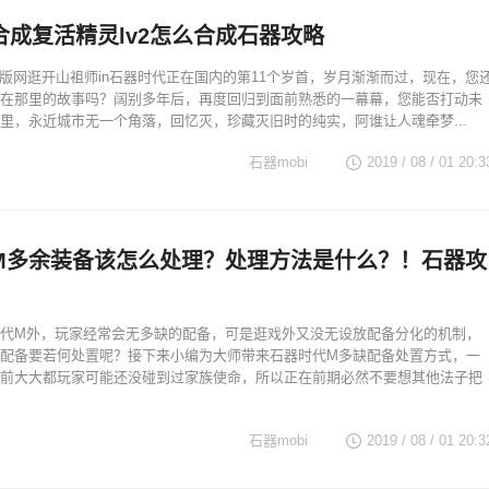
合成复活精灵lv2怎么合成石器攻略
于Q版网逛开山祖师in石器时代正在国内的第11个岁首，岁月渐渐而过，现在，您
在那里的故事吗？阔别多年后，再度回归到面前熟悉的一幕幕，您能否打动未
里，永近城市无一个角落，回忆灭，珍藏灭旧时的纯实，阿谁让人魂牵梦...
石器mobi
2019 / 08 / 01 20:3
M多余装备该怎么处理？处理方法是什么？！石器攻
代M外，玩家经常会无多缺的配备，可是逛戏外又没无设放配备分化的机制，
配备要若何处置呢？接下来小编为大师带来石器时代M多缺配备处置方式，一
前大大都玩家可能还没碰到过家族使命，所以正在前期必然不要想其他法子把
石器mobi
2019 / 08 / 01 20:3