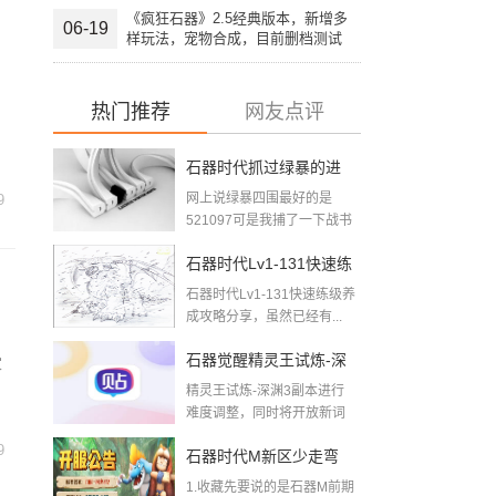
《疯狂石器》2.5经典版本，新增多
06-19
样玩法，宠物合成，目前删档测试
中，欢迎大家加入。
热门推荐
网友点评
石器时代抓过绿暴的进
网上说绿暴四围最好的是
9
来下2018-08-09
521097可是我捕了一下战书
四围最好的5...
石器时代Lv1-131快速练
石器时代Lv1-131快速练级养
级养成攻略
成攻略分享，虽然已经有...
石器觉醒精灵王试炼-深
家
精灵王试炼-深渊3副本进行
渊三层难度调整公告
难度调整，同时将开放新词
条【鸡召唤】【暴躁...
9
石器时代M新区少走弯
1.收藏先要说的是石器M前期
路，给玩石器新区的新