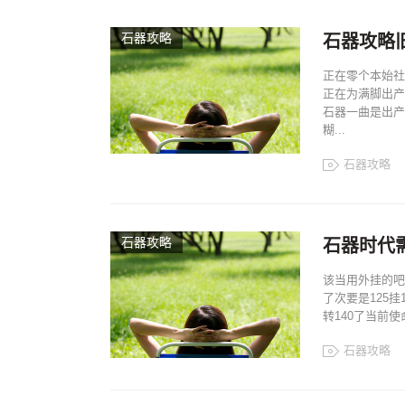
石器攻略
石器攻略
正在零个本始社
正在为满脚出产
石器一曲是出产
糊...
石器攻略
石器攻略
石器时代
该当用外挂的吧
了次要是125挂
转140了当前使
石器攻略