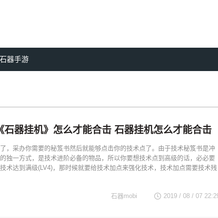
石器手游
《石器挂机》怎么才能合击 石器挂机怎么才能合击
了，采办你需要的秘笈书然后就能够点击你的技术点了。由于技术秘笈书是冲
的独一方式，是技术进阶必备的物品，所以你要想技术点到高级的话，必必要
技术达到满级(LV4)，那时候就要给技术加点来强化技术，技术加点需要技术残
石器mobi
2019 / 08 / 07 22:2