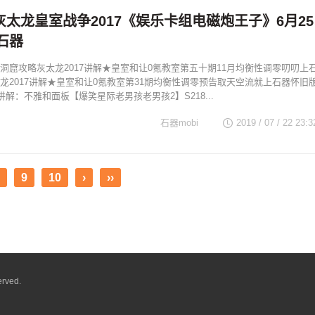
太龙皇室战争2017《娱乐卡组电磁炮王子》6月25
石器
洞窟攻略灰太龙2017讲解★皇室和让0氪教室第五十期11月均衡性调零叨叨上
龙2017讲解★皇室和让0氪教室第31期均衡性调零预告取天空流就上石器怀旧
讲解：不雅和面板【爆笑星际老男孩老男孩2】S218...
石器mobi
2019 / 07 / 22 23:3
9
10
›
››
erved.