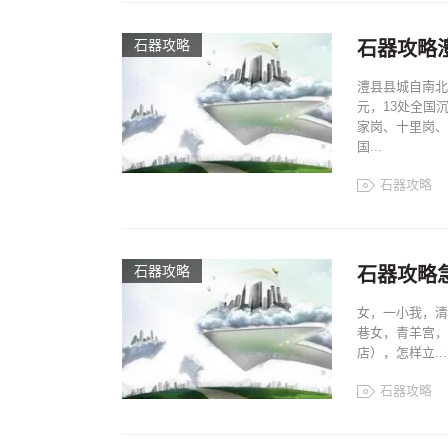
石器攻略
石器攻略
澧县县城自南北
元，13处全国
家岗、十里岗、
国...
石器攻略
石器攻略
石器攻略
女，一小我，清
巷女，青羊宫，
店），怎样立..
石器攻略