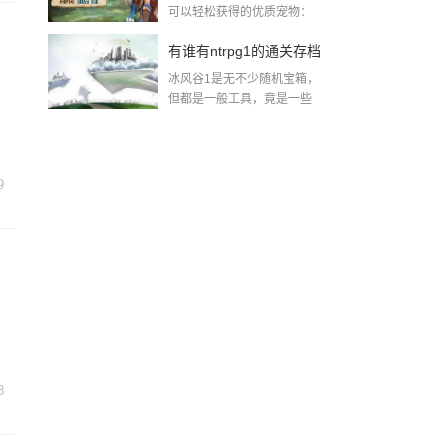
可以轻松获得的优质宠物：
威斯（30个魂石...
手攻略
有谁有ntrpg1的通关存档
冰风谷1是无不少随机宝箱，
攻略也行2018-08-10
但都是一般工具，竟是一些
+10%抗性的...
9
8