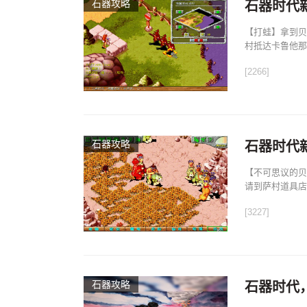
石器攻略
石器时代
【打蛙】拿到贝
村抵达卡鲁他那村
[2266]
石器攻略
石器时代
【不可思议的贝
请到萨村道具店
[3227]
石器攻略
石器时代