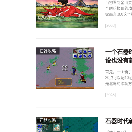
当初看到金山要
个脱胎换骨的,
家而言,8.0这
[2063]
石器攻略
一个石器
设也没有
首先，一个新手
20点可以配1
是北岛的练功方式
[2045]
石器攻略
石器时代