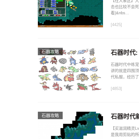
【往大象区】大
击也比较不会死
看)&nbs...
[4425]
石器攻略
石器时代
石器时代中练宠
讲的就是四围顶
代私服，经历了
[4853]
石器攻略
石器时代
【买滋润精灵L
是我用剪贴的所