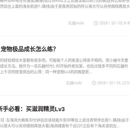
概升到40等左右速度(敏捷)请点到45以上之后建议都点耐力(防御)这样比较好合
然后往上面的海关前进!!↓路线(由于是我用剪贴的所以很大可以另存图档再放大
石器mobi
2019 / 10 / 02 8:4
: 宠物极品成长怎么练？
的经验相信大家都有很多吧。可能每个人的练宠心得各不相同。而小编今天要
成长方法。我作为一名石器时代1.82开始的老玩家，也玩过很多不同的石器时
上千次的转宠得出的心得：同一种宠物Lv1的四围是影...
石器mobi
2019 / 10 / 01 12:5
新手必看：买滋润精灵Lv3
v3】在海洞大概练30分钟后应该就能升到30等往上走往奇努伊出发!!↓路线(由于
以很大可以另存图档再放大看)海洞裡面有个出口!!之后有个海关请到左...