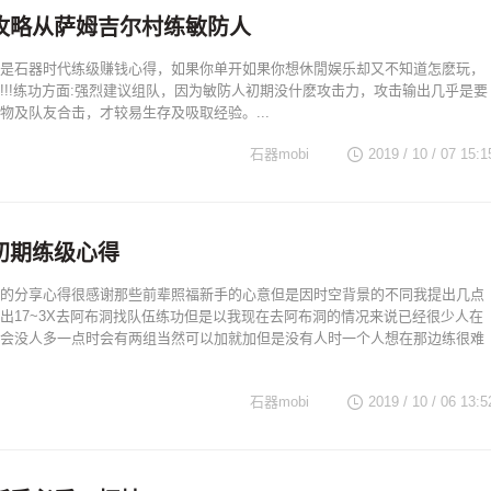
攻略从萨姆吉尔村练敏防人
是石器时代练级赚钱心得，如果你单开如果你想休閒娱乐却又不知道怎麽玩，
!!!练功方面:强烈建议组队，因为敏防人初期没什麽攻击力，攻击输出几乎是要
物及队友合击，才较易生存及吸取经验。...
石器mobi
2019 / 10 / 07 15:1
初期练级心得
的分享心得很感谢那些前辈照福新手的心意但是因时空背景的不同我提出几点
出17~3X去阿布洞找队伍练功但是以我现在去阿布洞的情况来说已经很少人在
会没人多一点时会有两组当然可以加就加但是没有人时一个人想在那边练很难
石器mobi
2019 / 10 / 06 13:5