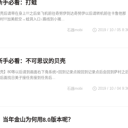
新手必看：打蛙
壳后请带在身上!!!之后坐飞机前往奇努伊到达奇努伊以后请转机前往卡鲁他那
!!!加美航空→蛙洞入口↓路线到小猪...
石器mobi
2019 / 10 / 05 8:3
新手必看：不可思议的贝壳
壳】80等以后请到画面右下角系统>回到记录点按回到记录点后会回到萨村之
后面找日美子接任务接到任务后...
石器mobi
2019 / 10 / 04 9:3
，当年金山为何用8.0版本呢？