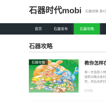
石器时代mobi
石器攻略 第4
首页
石器发布
石器攻略
石器攻略
石器攻略
教你怎样
第一步选择人物
按照功略去鱼村
壳，然后去萨村长
[2192]