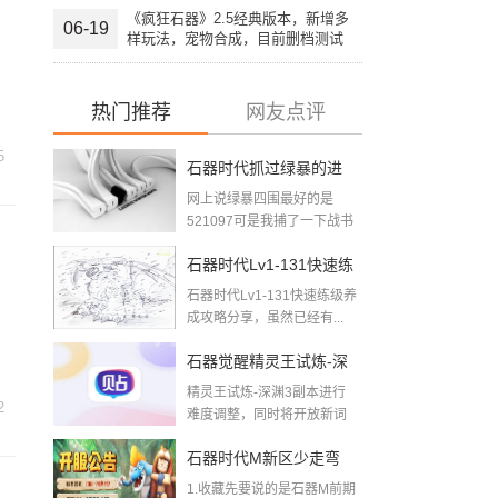
《疯狂石器》2.5经典版本，新增多
06-19
样玩法，宠物合成，目前删档测试
中，欢迎大家加入。
热门推荐
网友点评
5
石器时代抓过绿暴的进
网上说绿暴四围最好的是
来下2018-08-09
521097可是我捕了一下战书
四围最好的5...
石器时代Lv1-131快速练
石器时代Lv1-131快速练级养
级养成攻略
成攻略分享，虽然已经有...
石器觉醒精灵王试炼-深
精灵王试炼-深渊3副本进行
渊三层难度调整公告
2
难度调整，同时将开放新词
条【鸡召唤】【暴躁...
石器时代M新区少走弯
1.收藏先要说的是石器M前期
路，给玩石器新区的新