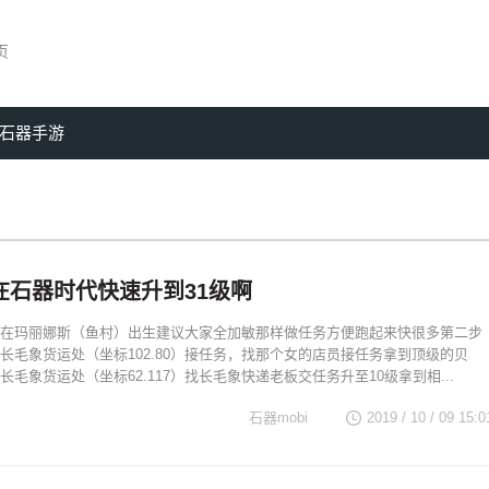
页
石器手游
在石器时代快速升到31级啊
在玛丽娜斯（鱼村）出生建议大家全加敏那样做任务方便跑起来快很多第二步
长毛象货运处（坐标102.80）接任务，找那个女的店员接任务拿到顶级的贝
毛象货运处（坐标62.117）找长毛象快递老板交任务升至10级拿到相...
石器mobi
2019 / 10 / 09 15:0