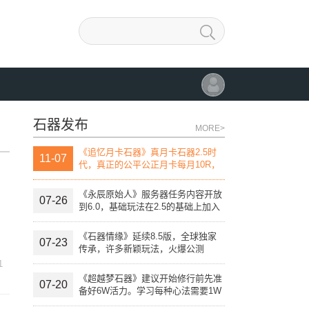
石器发布
MORE>
《追忆月卡石器》真月卡石器2.5时
11-07
代，真正的公平公正月卡每月10R，
团战线上活动，线下活动，自助开发
宠物进化变异系统。
《永辰原始人》服务器任务内容开放
07-26
到6.0，基础玩法在2.5的基础上加入
特殊技能。
《石器情缘》延续8.5版，全球独家
07-23
传承，许多新颖玩法，火爆公测
1
《超越梦石器》建议开始修行前先准
07-20
备好6W活力。学习每种心法需要1W
活力点