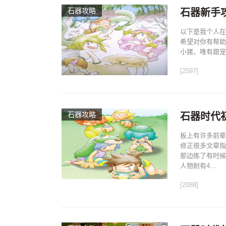
石器攻略
石器新手
以下是我个人在
希望对你有帮助
小猪，唯有跟宠
[2597]
石器攻略
石器时代
板上有许多前辈
修正很多文章指
那边练了有时候
人物耐有4...
[2088]