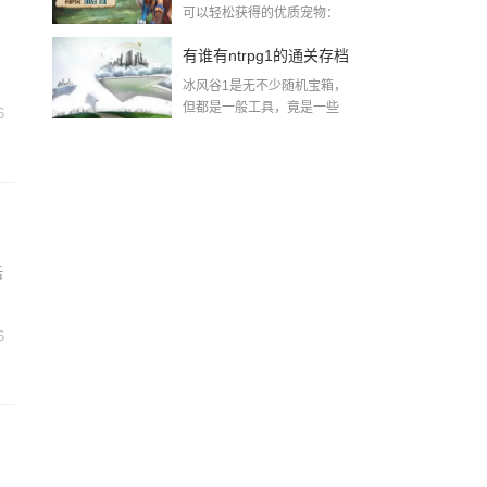
可以轻松获得的优质宠物：
威斯（30个魂石...
手攻略
有谁有ntrpg1的通关存档
冰风谷1是无不少随机宝箱，
攻略也行2018-08-10
但都是一般工具，竟是一些
6
+10%抗性的...
后
6