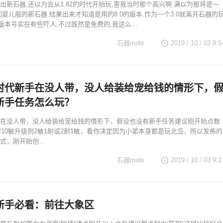
出新石器,还以为会从1.82的时代开始玩,害我当时那个高兴啊.满以为那将是一
如婴儿般的新石器.结果出来才知道是用的8.0的版本.作为一个3.0就离开石器的
个版本号实在有些吓人,不过既然是免费的,我这么...
石器mobi
2019 / 10 / 03 9:5
时代新手在没人带，没人给装给宠给钱的情形下，
新手任务怎么玩？
在没人带，没人给装给宠给钱的情形下，假设也没有新手任务建议刚开始点数
0耐10敏升级则2敏1耐或2耐1敏，看你决定因为小弟本身都是玩北岛，所以发佈的
，刚开始创...
石器mobi
2019 / 10 / 03 9:2
新手必看：前往大象区