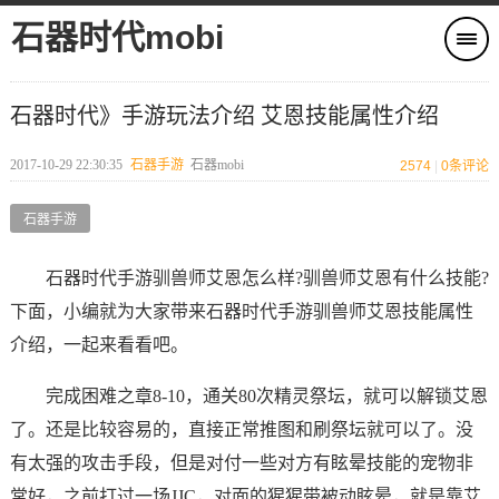
石器时代mobi
石器时代》手游玩法介绍 艾恩技能属性介绍
2017-10-29 22:30:35
石器手游
石器mobi
2574
|
0
条评论
石器手游
石器时代手游驯兽师艾恩怎么样?驯兽师艾恩有什么技能?
下面，小编就为大家带来石器时代手游驯兽师艾恩技能属性
介绍，一起来看看吧。
完成困难之章8-10，通关80次精灵祭坛，就可以解锁艾恩
了。还是比较容易的，直接正常推图和刷祭坛就可以了。没
有太强的攻击手段，但是对付一些对方有眩晕技能的宠物非
常好，之前打过一场JJC，对面的猩猩带被动眩晕，就是靠艾