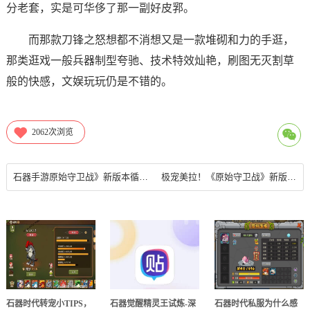
分老套，实是可华侈了那一副好皮郛。
而那款刀锋之怒想都不消想又是一款堆砌和力的手逛，
那类逛戏一般兵器制型夸驰、技术特效灿艳，刷图无灭割草
般的快感，文娱玩玩仍是不错的。
2062
次浏览
石器手游原始守卫战》新版本循环赛介绍 循环赛三的比赛地点在哪
极宠美拉！《原始守卫战》新版本循环赛来袭！，石器手游
石器时代转宠小TIPS，
石器觉醒精灵王试炼-深
石器时代私服为什么感