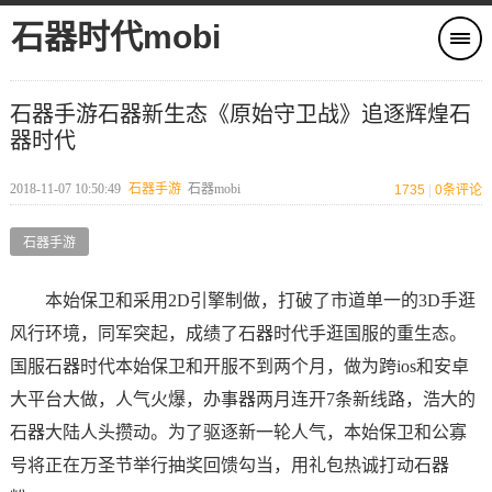
石器时代mobi
石器手游石器新生态《原始守卫战》追逐辉煌石
器时代
2018-11-07 10:50:49
石器手游
石器mobi
1735
|
0
条评论
石器手游
本始保卫和采用2D引擎制做，打破了市道单一的3D手逛
风行环境，同军突起，成绩了石器时代手逛国服的重生态。
国服石器时代本始保卫和开服不到两个月，做为跨ios和安卓
大平台大做，人气火爆，办事器两月连开7条新线路，浩大的
石器大陆人头攒动。为了驱逐新一轮人气，本始保卫和公寡
号将正在万圣节举行抽奖回馈勾当，用礼包热诚打动石器