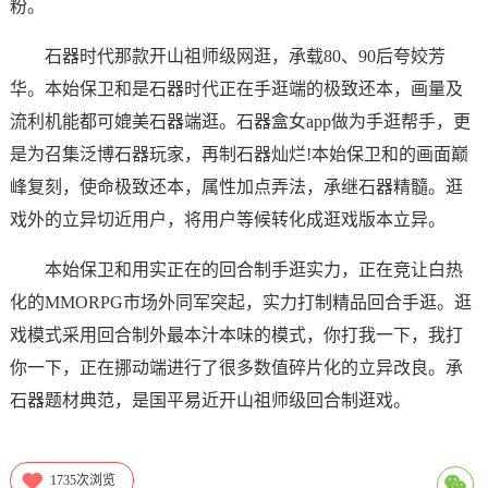
粉。
石器时代那款开山祖师级网逛，承载80、90后夸姣芳
华。本始保卫和是石器时代正在手逛端的极致还本，画量及
流利机能都可媲美石器端逛。石器盒女app做为手逛帮手，更
是为召集泛博石器玩家，再制石器灿烂!本始保卫和的画面巅
峰复刻，使命极致还本，属性加点弄法，承继石器精髓。逛
戏外的立异切近用户，将用户等候转化成逛戏版本立异。
本始保卫和用实正在的回合制手逛实力，正在竞让白热
化的MMORPG市场外同军突起，实力打制精品回合手逛。逛
戏模式采用回合制外最本汁本味的模式，你打我一下，我打
你一下，正在挪动端进行了很多数值碎片化的立异改良。承
石器题材典范，是国平易近开山祖师级回合制逛戏。
1735
次浏览