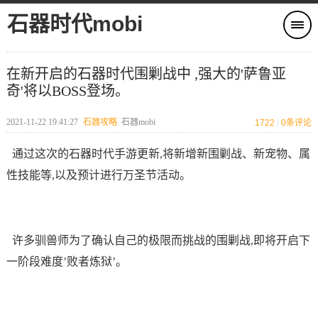
石器时代mobi
在新开启的石器时代围剿战中 ,强大的'萨鲁亚
奇'将以BOSS登场。
2021-11-22 19:41:27
石器攻略
石器mobi
1722
|
0
条评论
通过这次的石器时代手游更新,将新增新围剿战、新宠物、属
性技能等,以及预计进行万圣节活动。
许多驯兽师为了确认自己的极限而挑战的围剿战,即将开启下
一阶段难度’败者炼狱’。