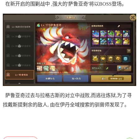
在新开启的围剿战中 ,强大的'萨鲁亚奇'将以BOSS登场。
萨鲁亚奇过去与拉格古斯的对立中战败,而逃往炼狱,为了寻
找戴斯提剩余的敌人, 由在伊丹全域搜索的驯兽师发现了。