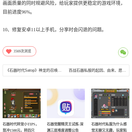
画面质量的同时规避风险，给玩家提供更稳定的游戏环境，
目前进度96%。
10、修复安卓11以上手机，分享时会闪退的问题。
3569
次浏览
《石器时代Satop》神龙的召唤任务攻略
百战石器私服的起因、由来、愿景、承诺
石器时代转宠小TIPS，
石器觉醒精灵王试炼-深
石器时代私服为什么感
怒冲1500元，转四只
渊三层难度调整公告
觉无聊又无趣，玩家粘