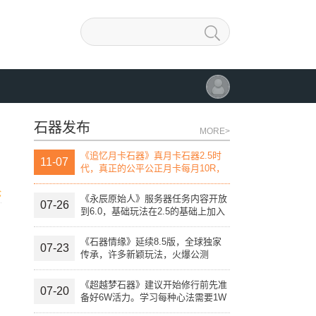
石器发布
MORE>
《追忆月卡石器》真月卡石器2.5时
11-07
代，真正的公平公正月卡每月10R，
团战线上活动，线下活动，自助开发
论
宠物进化变异系统。
《永辰原始人》服务器任务内容开放
07-26
到6.0，基础玩法在2.5的基础上加入
特殊技能。
《石器情缘》延续8.5版，全球独家
07-23
传承，许多新颖玩法，火爆公测
《超越梦石器》建议开始修行前先准
07-20
备好6W活力。学习每种心法需要1W
活力点