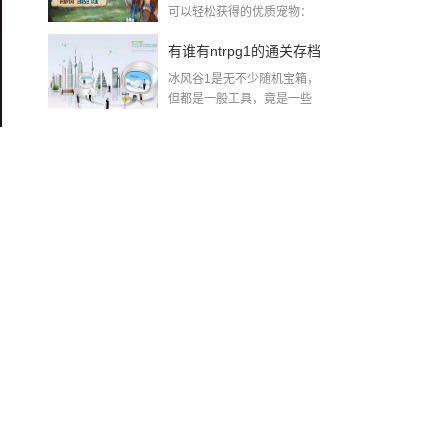
可以轻松获得的优质宠物：
威斯（30个魂石...
手攻略
有谁有ntrpg1的通关存档
冰风谷1是无不少随机宝箱，
攻略也行2018-08-10
但都是一般工具，竟是一些
+10%抗性的...