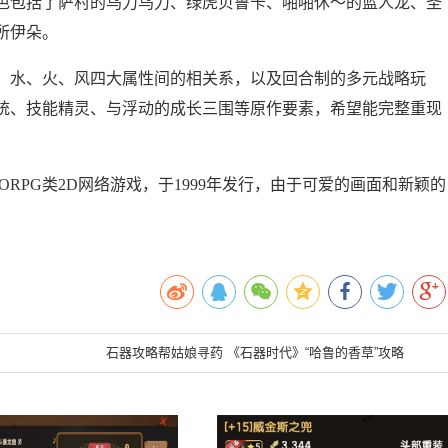
包括了萨村的乌力乌力、绿虎贝鲁卡、啪啪休～的蓝人龙、圣
所伊朵。
水、火、风四大属性间的相关系，以及回合制的多元战略玩
统、技能精灵、与浮动的成长三围等原作要素，希望能完整重现
RPG类2D网络游戏，于1999年发行，由于可爱的画面和新颖的
活
石器攻略帮姑娘寻药 《石器时代》“哈鲁的香草”攻略