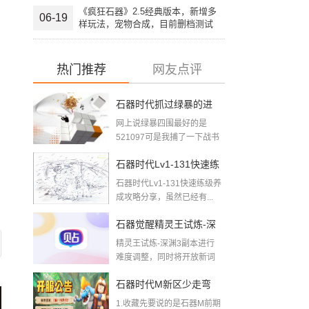
《疯狂石器》2.5经典版本，新增多
06-19
样玩法，宠物合成，目前删档测试
中，欢迎大家加入。
热门推荐
网友点评
石器时代抓过绿暴的进
网上说绿暴四围最好的是
来下2018-08-09
521097可是我捕了一下战书
四围最好的5...
石器时代Lv1-131快速练
石器时代Lv1-131快速练级养
级养成攻略
成攻略分享，虽然已经有...
石器觉醒精灵王试炼-深
精灵王试炼-深渊3副本进行
渊三层难度调整公告
难度调整，同时将开放新词
条【鸡召唤】【暴躁...
石器时代M新区少走弯
1.收藏先要说的是石器M前期
路，给玩石器新区的新