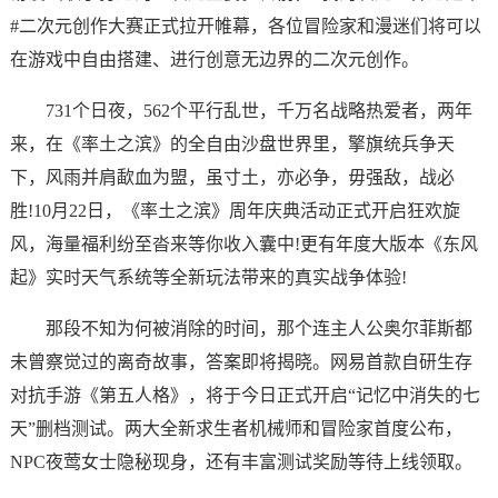
#二次元创作大赛正式拉开帷幕，各位冒险家和漫迷们将可以
在游戏中自由搭建、进行创意无边界的二次元创作。
731个日夜，562个平行乱世，千万名战略热爱者，两年
来，在《率土之滨》的全自由沙盘世界里，擎旗统兵争天
下，风雨并肩歃血为盟，虽寸土，亦必争，毋强敌，战必
胜!10月22日，《率土之滨》周年庆典活动正式开启狂欢旋
风，海量福利纷至沓来等你收入囊中!更有年度大版本《东风
起》实时天气系统等全新玩法带来的真实战争体验!
那段不知为何被消除的时间，那个连主人公奥尔菲斯都
未曾察觉过的离奇故事，答案即将揭晓。网易首款自研生存
对抗手游《第五人格》，将于今日正式开启“记忆中消失的七
天”删档测试。两大全新求生者机械师和冒险家首度公布，
NPC夜莺女士隐秘现身，还有丰富测试奖励等待上线领取。