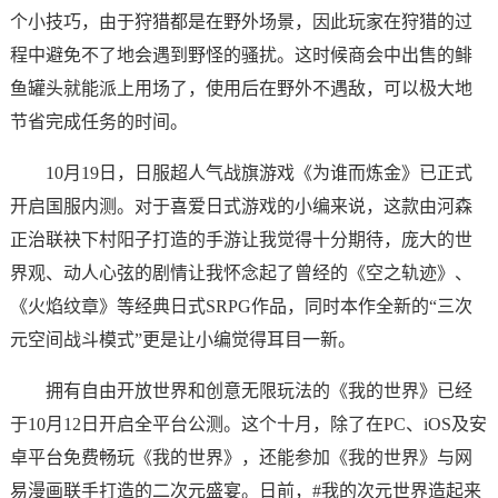
个小技巧，由于狩猎都是在野外场景，因此玩家在狩猎的过
程中避免不了地会遇到野怪的骚扰。这时候商会中出售的鲱
鱼罐头就能派上用场了，使用后在野外不遇敌，可以极大地
节省完成任务的时间。
10月19日，日服超人气战旗游戏《为谁而炼金》已正式
开启国服内测。对于喜爱日式游戏的小编来说，这款由河森
正治联袂下村阳子打造的手游让我觉得十分期待，庞大的世
界观、动人心弦的剧情让我怀念起了曾经的《空之轨迹》、
《火焰纹章》等经典日式SRPG作品，同时本作全新的“三次
元空间战斗模式”更是让小编觉得耳目一新。
拥有自由开放世界和创意无限玩法的《我的世界》已经
于10月12日开启全平台公测。这个十月，除了在PC、iOS及安
卓平台免费畅玩《我的世界》，还能参加《我的世界》与网
易漫画联手打造的二次元盛宴。日前，#我的次元世界造起来