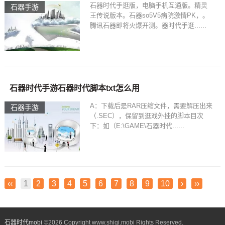
石器时代手逛版，电脑手机互通版。精灵
石器手游
王传说版本。石器so5V5病院激情PK，。
腾讯石器即将火爆开测。器时代手逛......
石器时代手游石器时代脚本txt怎么用
A：下载后是RAR压缩文件，需要解压出来
石器手游
（.SEC），保留到逛戏外挂的脚本目次
下：如（E:\GAME\石器时代......
‹‹
1
2
3
4
5
6
7
8
9
10
›
››
石器时代mobi
©
2026 Copyright www.shiqi.mobi Rights Reserved.