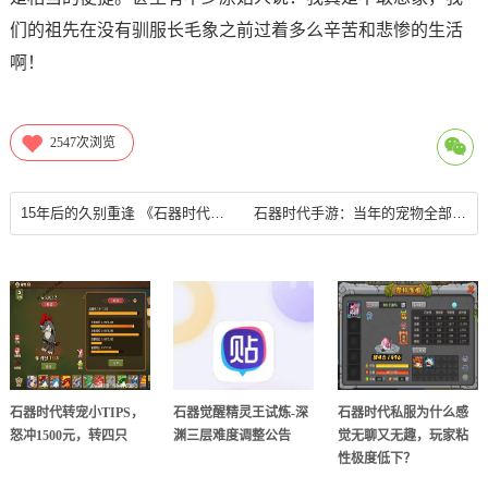
们的祖先在没有驯服长毛象之前过着多么辛苦和悲惨的生活
啊！
2547
次浏览
15年后的久别重逢 《石器时代》手游带你怀旧一夏
石器时代手游：当年的宠物全部变成3D的了
石器时代转宠小TIPS，
石器觉醒精灵王试炼-深
石器时代私服为什么感
怒冲1500元，转四只
渊三层难度调整公告
觉无聊又无趣，玩家粘
性极度低下？