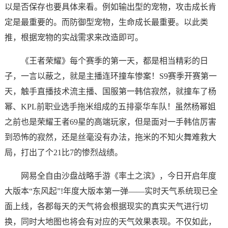
以是否保存也要具体来看。例如输出型的宠物，攻击成长肯
定是最重要的。而防御型宠物，生命成长最重要。以此类
推，根据宠物的实战需求来改造即可。
《王者荣耀》每个赛季的第一天，都是相当精彩的日
子，一言以蔽之，就是主播连环撞车惨案！S9赛季开赛第一
天，触手直播技术流主播、国服第一韩信寂然，就撞车了杨
幂、KPL前职业选手拖米组成的五排豪华车队！虽然杨幂姐
之前也是荣耀王者69星的高端玩家，但是面对一手韩信厉害
到恐怖的寂然，还是丝毫没有办法，拖米的不知火舞难救大
局，打出了个21比7的惨烈战绩。
网易全自由沙盘战略手游《率土之滨》，今日开启年度
大版本“东风起”!年度大版本第一弹——实时天气系统现已全
面上线，各郡每天的天气将会根据现实的真实天气进行切
换，同时大地图也将会有对应的天气效果表现。不仅如此，