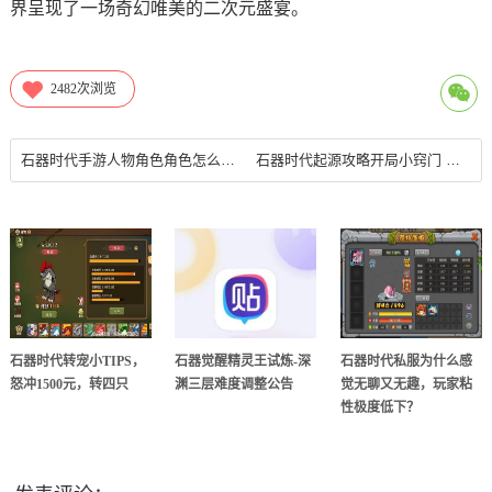
界呈现了一场奇幻唯美的二次元盛宴。
2482
次浏览
石器时代手游人物角色角色怎么加点？
石器时代起源攻略开局小窍门 新人快速上手指南大全
石器时代转宠小TIPS，
石器觉醒精灵王试炼-深
石器时代私服为什么感
怒冲1500元，转四只
渊三层难度调整公告
觉无聊又无趣，玩家粘
性极度低下？