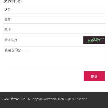
发表评论：
石器时代mobi
©
2026 Copyright www.shiqi.mobi Rights Reserved.