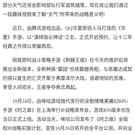
部分天气还将会影响部队行军或筑城等，现在就让我们通过
一段趣味视频来了解“天气”所带来的战略意义吧!
近日，由腾讯游戏出品、QQ华夏原班人马打造的《华
夏》手游，以“演绎指尖神话”之名，正式开启预约，让十三年
经典之作得以荣耀再现。
网易即时战斗策略手游《荆棘王座》在今天的维护后将
推出全新版本，全新种族“墓园”也将震撼亮相，与恶魔达成契
约得以复生的亡灵齐聚于弗雷泽尔大陆，逃避地狱的苦难，
享受人间欢乐，王座争夺悬念再起。
10月24日，由咪咕游戏独代发行的全剧情唯美魔幻RPG
手游《时之扉》在上海举行IP战略发布会，游戏IOS版本也在
当日正式上线。活动当天，咪咕公司发布了《时之扉》全版
权IP战略实施计划，宣告10月26日将开启全平台公测，并向业